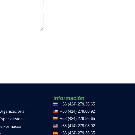
Información
+58 (424) 279.36.65
 Organizacional
+58 (414) 279.08.92
Especializada
+58 (424) 279.36.65
e Formación
+58 (414) 279.08.92
+58 (424) 279.36.65
h