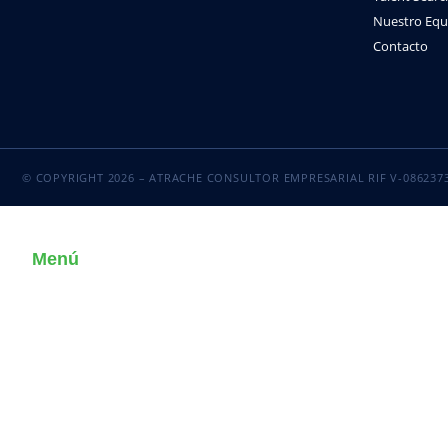
Nuestro Equ
Contacto
© COPYRIGHT 2026 – ATRACHE CONSULTOR EMPRESARIAL RIF V-086237
Menú
INICIO
INTELIGENCIA ORGANIZACIONAL
CONSULTORÍA ESPECIALIZADA