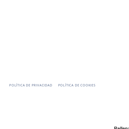
PROGRAMAS DE FORMACIÓN
TALENT SEARCH
NUESTRO EQUIPO
CONTACTO
Telf:
+58 (424)-2793665
Email:
a.atrache@atrache.com
POLÍTICA DE PRIVACIDAD
POLÍTICA DE COOKIES
Rellen