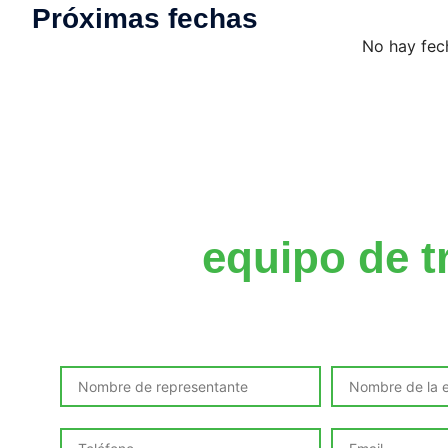
Próximas fechas
No hay fec
Impulsa las
competencia
de tu
equipo de t
Solicita este curso incompany adap
necesidades de tu organizac