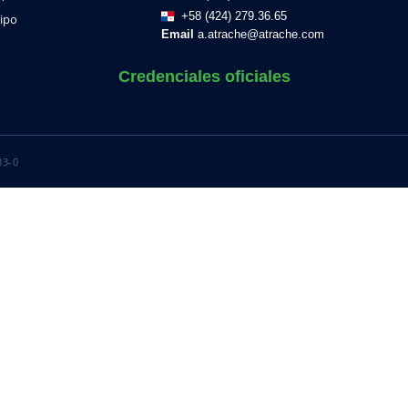
+58 (424) 279.36.65
ipo
Email
a.atrache@atrache.com
Credenciales oficiales
33-0