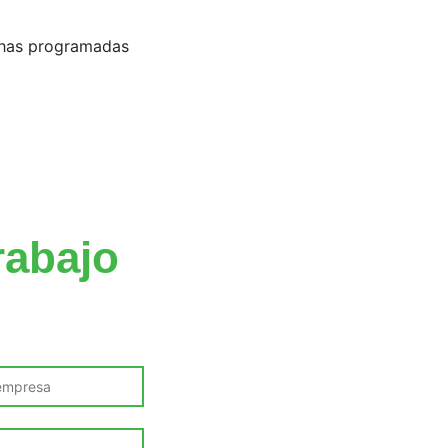
has programadas
s
rabajo
tado a las
ión