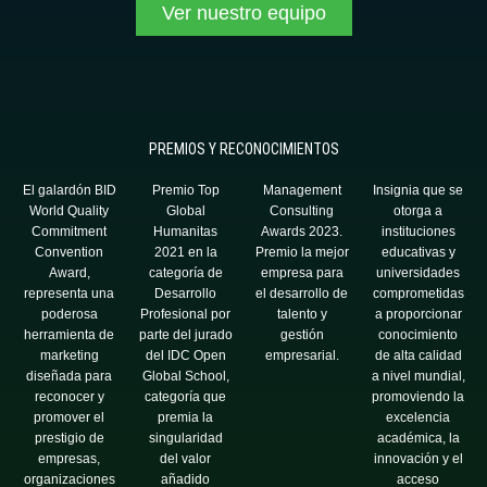
Ver nuestro equipo
PREMIOS Y RECONOCIMIENTOS
El galardón BID
Premio Top
Management
Insignia que se
World Quality
Global
Consulting
otorga a
Commitment
Humanitas
Awards 2023.
instituciones
Convention
2021 en la
Premio la mejor
educativas y
Award,
categoría de
empresa para
universidades
representa una
Desarrollo
el desarrollo de
comprometidas
poderosa
Profesional por
talento y
a proporcionar
herramienta de
parte del jurado
gestión
conocimiento
marketing
del IDC Open
empresarial.
de alta calidad
diseñada para
Global School,
a nivel mundial,
reconocer y
categoría que
promoviendo la
promover el
premia la
excelencia
prestigio de
singularidad
académica, la
empresas,
del valor
innovación y el
organizaciones
añadido
acceso