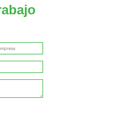
rabajo
tado a las
ión