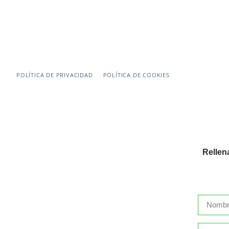
CONTACTO
Telf:
+58 (424)-2793665
Email:
a.atrache@atrache.com
POLÍTICA DE PRIVACIDAD
POLÍTICA DE COOKIES
Rellen