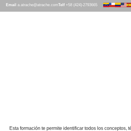
Email
a.atrache@atrache.com
Telf
+58 (424)-2793665
INTELIGENCIA ORGANIZACIONAL
INTELIGENCIA ORGANIZACIONAL
PROGRAMA DE
GESTIÓN
Gestión de la Producc
Logística
CERTIFICACIÓN:
Esta formación te permite identificar todos los conceptos, 