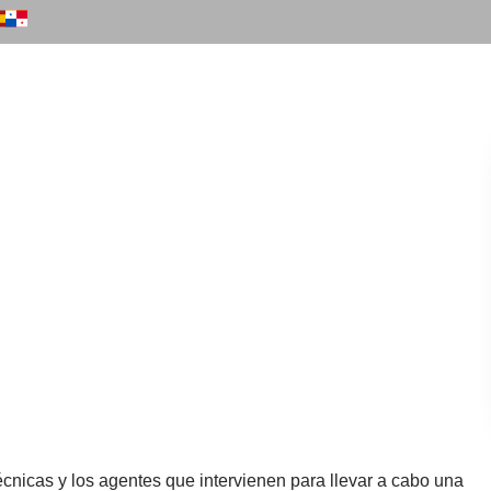
CONSULTORÍA ESPECIALIZADA
TALENT SEARCH
FORMACIÓ
CONSULTORÍA ESPECIALIZADA
TALENT SEARCH
FORMACIÓ
ión y Gerencia de
técnicas y los agentes que intervienen para llevar a cabo una