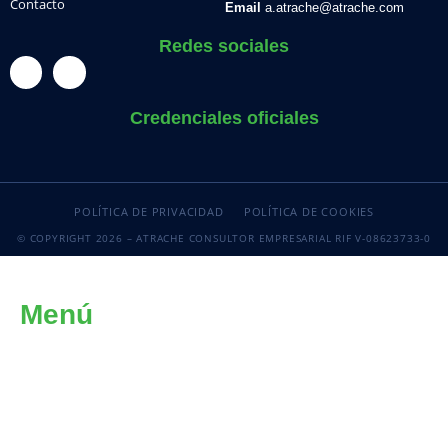
Contacto
Email
a.atrache@atrache.com
Redes sociales
Credenciales oficiales
POLÍTICA DE PRIVACIDAD
POLÍTICA DE COOKIES
© COPYRIGHT 2026 – ATRACHE CONSULTOR EMPRESARIAL RIF V-08623733-0
Menú
INICIO
INTELIGENCIA ORGANIZACIONAL
CONSULTORÍA ESPECIALIZADA