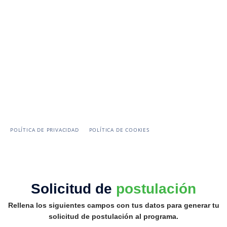
PROGRAMAS DE FORMACIÓN
TALENT SEARCH
NUESTRO EQUIPO
CONTACTO
Telf:
+58 (424)-2793665
Email:
a.atrache@atrache.com
POLÍTICA DE PRIVACIDAD
POLÍTICA DE COOKIES
Solicitud de
postulación
Rellena los siguientes campos con tus datos para generar tu
solicitud de postulación al programa.