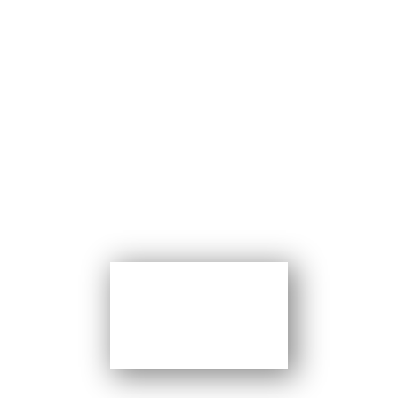
PROGRAMA DE
GESTIÓN
Programa Gerencial en
Gestión de Plataformas
Social Media para la
Promoción Empresarial y
Marca Personal
CERTIFICACIÓN: