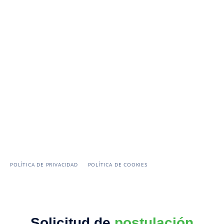
PROGRAMAS DE FORMACIÓN
TALENT SEARCH
NUESTRO EQUIPO
CONTACTO
Telf:
+58 (424)-2793665
Email:
a.atrache@atrache.com
POLÍTICA DE PRIVACIDAD
POLÍTICA DE COOKIES
Solicitud de
postulación