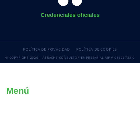
Credenciales oficiales
POLÍTICA DE PRIVACIDAD
POLÍTICA DE COOKIES
© COPYRIGHT 2026 – ATRACHE CONSULTOR EMPRESARIAL RIF V-08623733-0
Menú
INICIO
INTELIGENCIA ORGANIZACIONAL
CONSULTORÍA ESPECIALIZADA