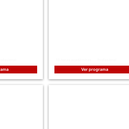
formacional:
Habilidades Directivas y
r e Impactar
Liderazgo Transformaciona
rofesional
15 horas académicas
Profesional
rama
Ver programa