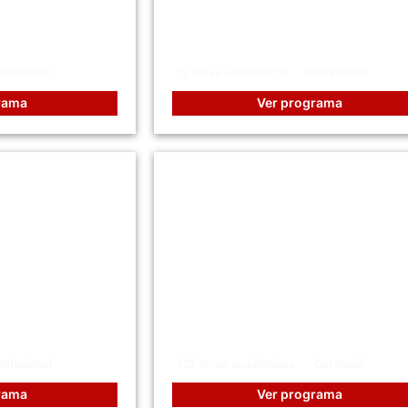
stemas:
Entregables Institucionale
ntegridad y
para la Visibilidad
ecnológica
Organizacional
rofesional
12 horas académicas
Profesional
rama
Ver programa
ra Gestionar
DIPLOMADO en Alta Geren
el
de La Calidad y Logística
Empresarial
rofesional
123 horas académicas
Gerencial
rama
Ver programa