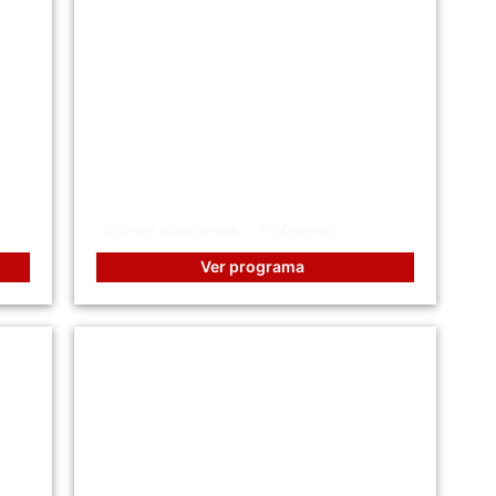
Gestión de Riesgos
Tecnológicos: Navegando La
l
Incertidumbre Digital
12 horas académicas
Profesional
Ver programa