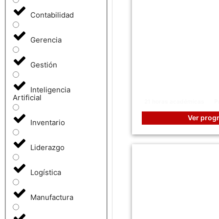
Contabilidad
Gerencia
Gestión
Liderazgo Trans
Inspirar, Innova
Inteligencia
Artificial
21 horas académicas
P
Ver prog
Inventario
Liderazgo
Logística
Manufactura