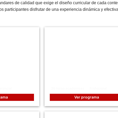
dares de calidad que exige el diseño curricular de cada conte
s participantes disfrutar de una experiencia dinámica y efectiv
MPRAS 4.0:
s y
Curso Intensivo en
Valoración Aduanera
erencial
36 horas académicas
Profesional
rama
Ver programa