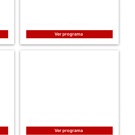
s
Liderazgo Adaptativo en
Entornos VUCA
9 horas académicas
Profesional
Ver programa
cia
Arancel de Aduanas
36 horas académicas
Profesional
Ver programa