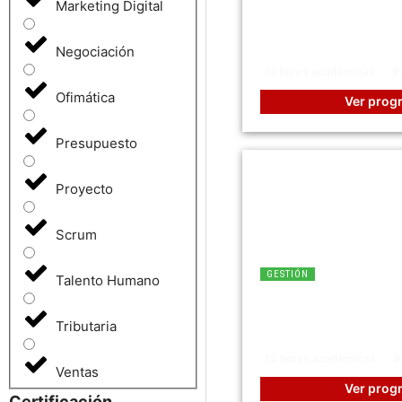
Auditoría de Si
Marketing Digital
Asegurando la I
Confiabilidad T
Negociación
12 horas académicas
P
Ofimática
Ver prog
Presupuesto
Proyecto
Scrum
GESTIÓN
Talento Humano
Herramientas Pa
La Evaluación d
Tributaria
Desempeño
15 horas académicas
P
Ventas
Ver prog
Certificación