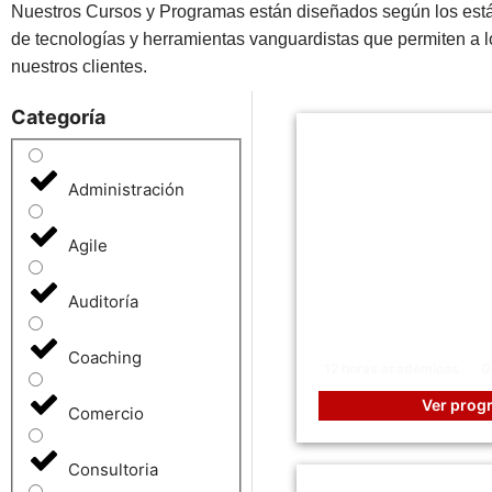
Nuestros Cursos y Programas están diseñados según los están
de tecnologías y herramientas vanguardistas que permiten a lo
nuestros clientes.
Categoría
Administración
Agile
GESTIÓN DE CO
Auditoría
Eficiencia, Dato
Negociación.
Coaching
12 horas académicas
G
Ver prog
Comercio
Consultoria