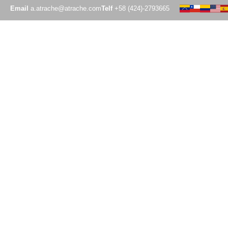
Email
a.atrache@atrache.com
Telf
+58 (424)-2793665
INTELIGENCIA ORGANIZACIONAL
INTELIGENCIA ORGANIZACIONAL
Programas de formació
Impulsando y potenciando el desarrollo ind
valor en equipos de alto desempeño