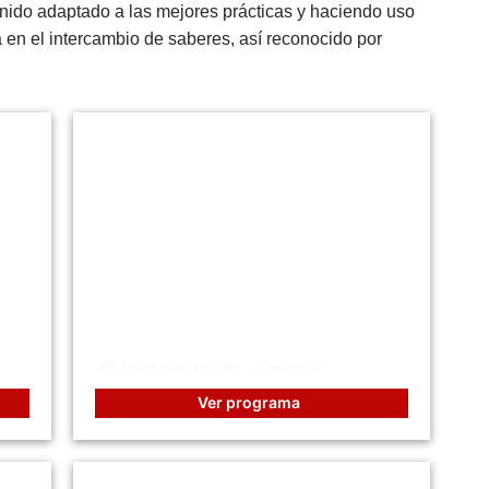
nido adaptado a las mejores prácticas y haciendo uso
a en el intercambio de saberes, así reconocido por
Certificación Internacional
CertiProf®: Gerencia del
Talento Humano (AGILE
Human Resource)
99 horas académicas
Gerencial
Ver programa